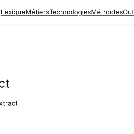
Lexique
Métiers
Technologies
Méthodes
Out
ct
xtract