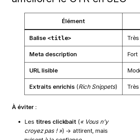
Élément
Balise
Très
<title>
Meta description
Fort
URL lisible
Mod
Extraits enrichis
(
Rich Snippets
)
Très
À éviter
:
Les
titres clickbait
(
« Vous n’y
croyez pas ! »
) → attirent, mais
nuisent à la confiance.