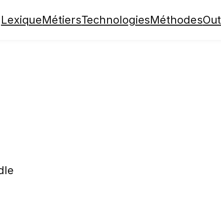
Lexique
Métiers
Technologies
Méthodes
Out
dle