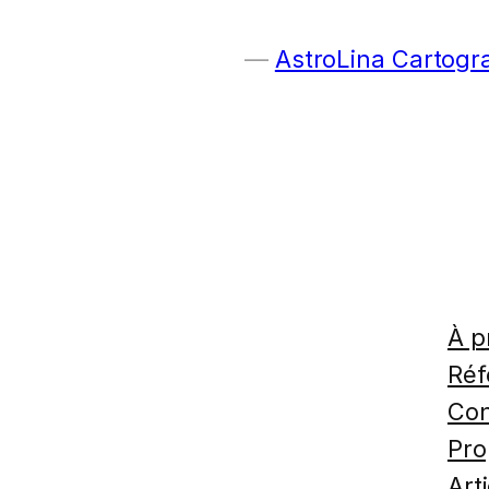
AstroLina Cartogr
À p
Réf
Con
Pro
Art