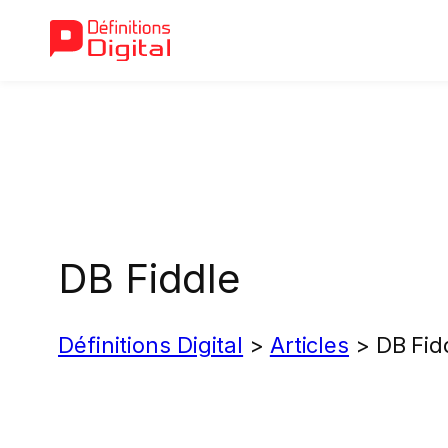
Aller
au
contenu
DB Fiddle
Définitions Digital
>
Articles
>
DB Fid