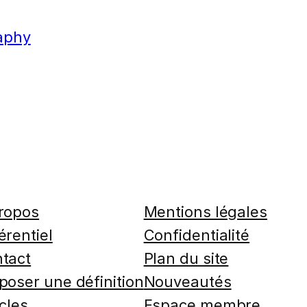
aphy
ropos
Mentions légales
érentiel
Confidentialité
tact
Plan du site
poser une définition
Nouveautés
icles
Espace membre