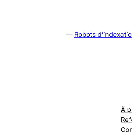
Robots d’indexatio
À p
Réf
Con