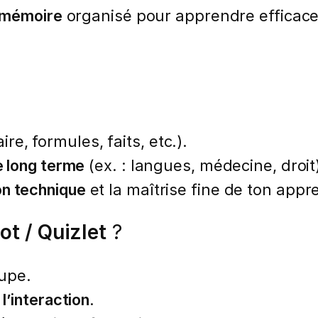
s mémoire
organisé pour apprendre efficace
re, formules, faits, etc.).
e long terme
(ex. : langues, médecine, droit
on technique
et la maîtrise fine de ton appr
ot / Quizlet
?
upe.
 l’interaction
.