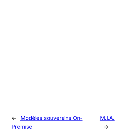
←
Modèles souverains On-
M.I.A.
Premise
→