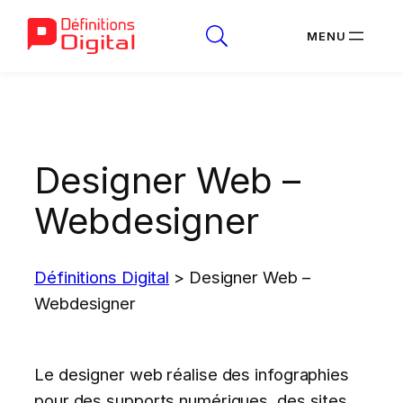
Aller
au
contenu
Designer Web –
Webdesigner
Définitions Digital
>
Designer Web –
Webdesigner
Le designer web réalise des infographies
pour des supports numériques, des sites