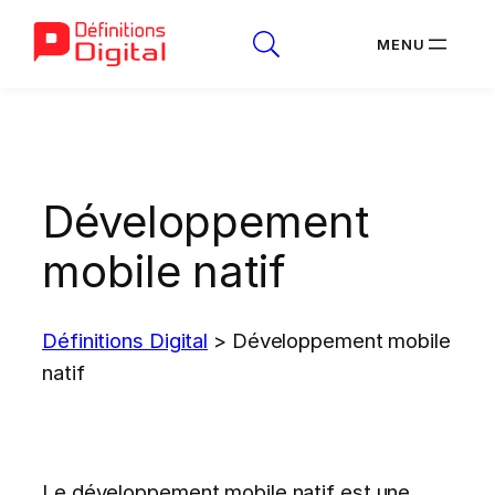
Aller
au
contenu
Développement
mobile natif
Définitions Digital
>
Développement mobile
natif
Le développement mobile natif est une