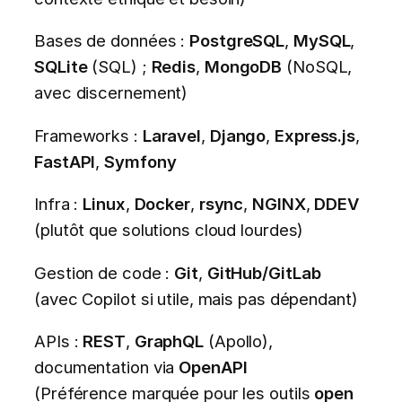
Bases de données :
PostgreSQL
,
MySQL
,
SQLite
(SQL) ;
Redis
,
MongoDB
(NoSQL,
avec discernement)
Frameworks :
Laravel
,
Django
,
Express.js
,
FastAPI
,
Symfony
Infra :
Linux
,
Docker
,
rsync
,
NGINX
,
DDEV
(plutôt que solutions cloud lourdes)
Gestion de code :
Git
,
GitHub/GitLab
(avec Copilot si utile, mais pas dépendant)
APIs :
REST
,
GraphQL
(Apollo),
documentation via
OpenAPI
(Préférence marquée pour les outils
open