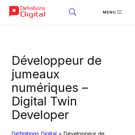
Aller
au
contenu
Développeur de
jumeaux
numériques –
Digital Twin
Developer
Définitions Digital
>
Développeur de