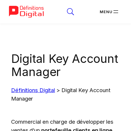
Aller
au
contenu
Digital Key Account
Manager
Définitions Digital
>
Digital Key Account
Manager
Commercial en charge de développer les
ventes d’un
portefeuille clients en ligne,