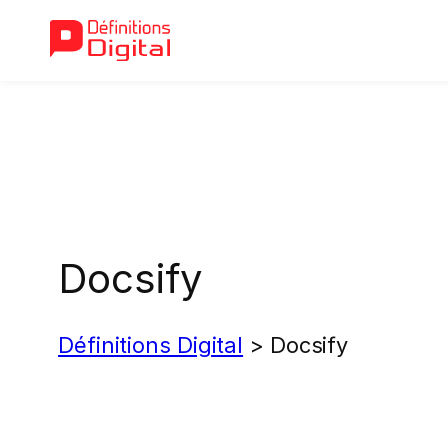
Aller
au
contenu
Docsify
Définitions Digital
>
Docsify