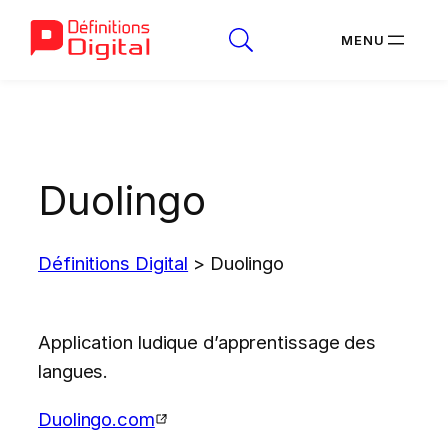
Aller
au
contenu
Duolingo
Définitions Digital
>
Duolingo
Application ludique d’apprentissage des
langues.
Duolingo.com