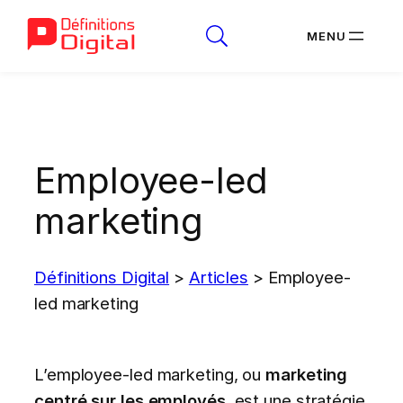
Aller
au
contenu
Employee-led
marketing
Définitions Digital
>
Articles
>
Employee-
led marketing
L’employee-led marketing, ou
marketing
centré sur les employés
, est une stratégie