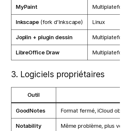
MyPaint
Multiplateform
Inkscape
(fork d’Inkscape)
Linux
Joplin + plugin dessin
Multiplateform
LibreOffice Draw
Multiplateform
3. Logiciels propriétaires
Outil
Ris
GoodNotes
Format fermé, iCloud obligat
Notability
Même problème, plus verrou