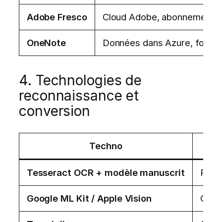
Adobe Fresco
Cloud Adobe, abonnement, t
OneNote
Données dans Azure, forma
4. Technologies de
reconnaissance et
conversion
Techno
Tesseract OCR + modèle manuscrit
Reco
Google ML Kit / Apple Vision
OCR 