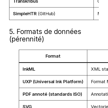
Transkribus
OCR 
SimpleHTR
(GitHub)
Modè
5. Formats de données
(pérennité)
Format
InkML
XML sta
UXP (Universal Ink Platform)
Format 
PDF annoté (standards ISO)
Annotati
SVG
Vectori