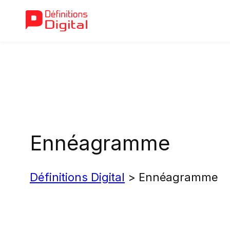
Aller
au
contenu
Ennéagramme
Définitions Digital
>
Ennéagramme