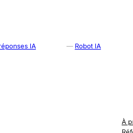
 réponses IA
Robot IA
À p
Réf