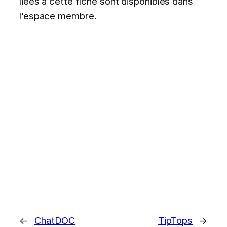
liées à cette fiche sont disponibles dans
l’espace membre.
←
ChatDOC
TipTops
→