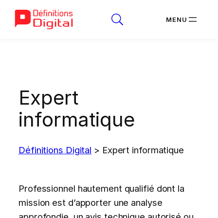
Aller
au
contenu
Expert
informatique
Définitions Digital
>
Expert informatique
Professionnel hautement qualifié dont la
mission est d’apporter une analyse
approfondie, un avis technique autorisé ou