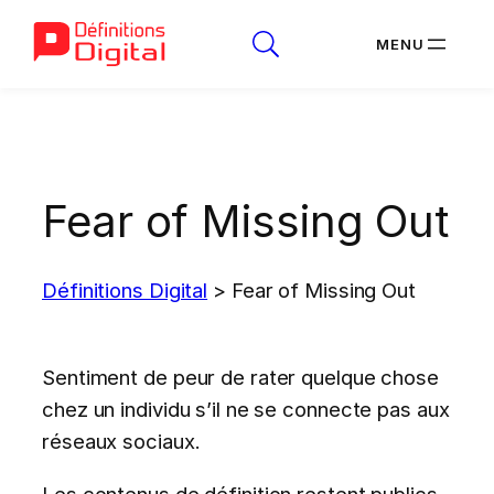
Aller
au
contenu
Fear of Missing Out
Définitions Digital
>
Fear of Missing Out
Sentiment de peur de rater quelque chose
chez un individu s’il ne se connecte pas aux
réseaux sociaux.
Les contenus de définition restent publics.