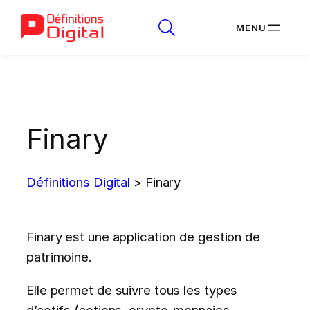
Aller
au
contenu
Finary
Définitions Digital
>
Finary
Finary est une application de gestion de
patrimoine.
Elle permet de suivre tous les types
d’actifs (actions, crypto-monnaies,