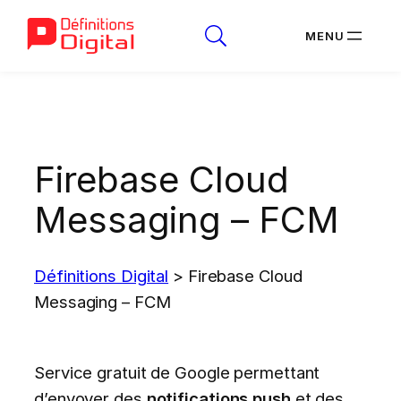
Aller
au
contenu
Firebase Cloud
Messaging – FCM
Définitions Digital
>
Firebase Cloud
Messaging – FCM
Service gratuit de Google permettant
d’envoyer des
notifications push
et des