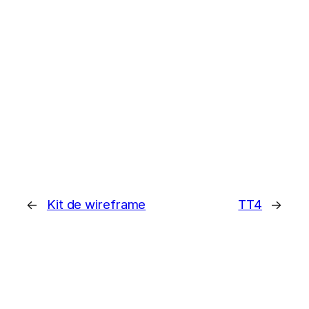
←
Kit de wireframe
TT4
→