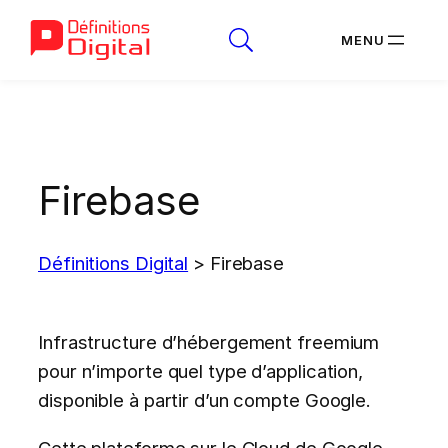
Aller
au
contenu
Firebase
Définitions Digital
>
Firebase
Infrastructure d’hébergement freemium
pour n’importe quel type d’application,
disponible à partir d’un compte Google.
Cette plateforme sur le Cloud de Google