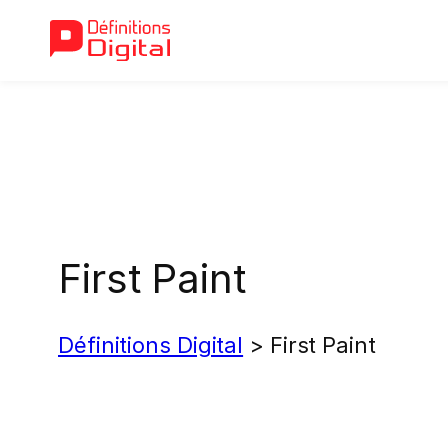
Aller
au
contenu
First Paint
Définitions Digital
>
First Paint