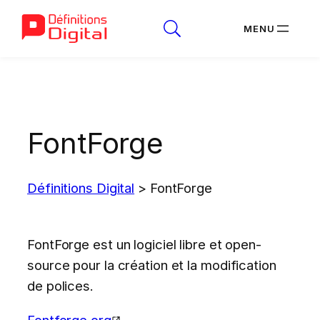
Aller
au
contenu
FontForge
Définitions Digital
>
FontForge
FontForge est un logiciel libre et open-
source pour la création et la modification
de polices.
Fontforge.org