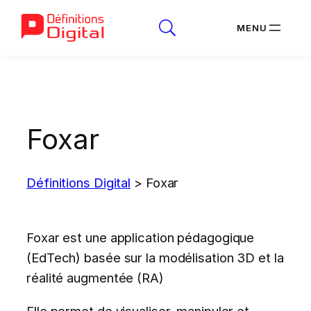
Aller
au
contenu
Foxar
Définitions Digital
>
Foxar
Foxar est une application pédagogique
(EdTech) basée sur la modélisation 3D et la
réalité augmentée (RA)
Elle permet de visualiser, manipuler et