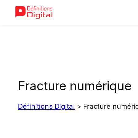
Aller
au
contenu
Fracture numérique
Définitions Digital
>
Fracture numéri