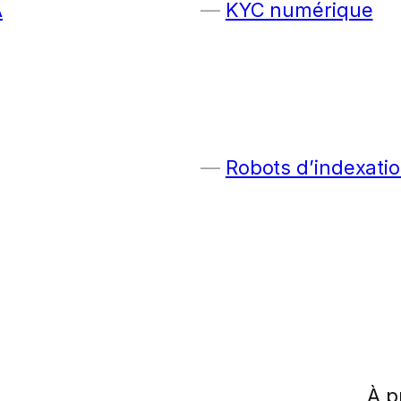
A
KYC numérique
Robots d’indexatio
À p