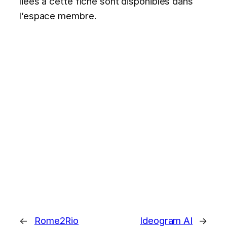
liées à cette fiche sont disponibles dans
l’espace membre.
←
Rome2Rio
Ideogram AI
→