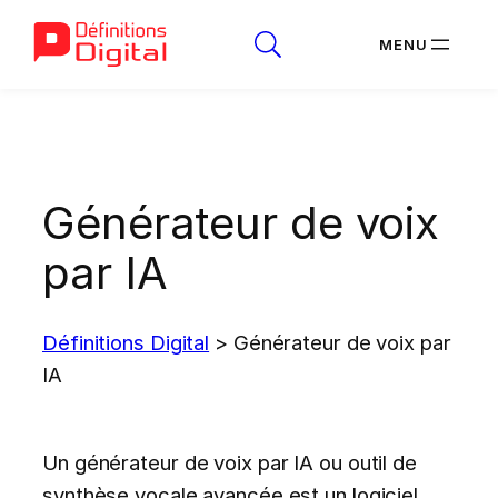
Aller
au
contenu
Générateur de voix
par IA
Définitions Digital
>
Générateur de voix par
IA
Un générateur de voix par IA ou outil de
synthèse vocale avancée est un logiciel