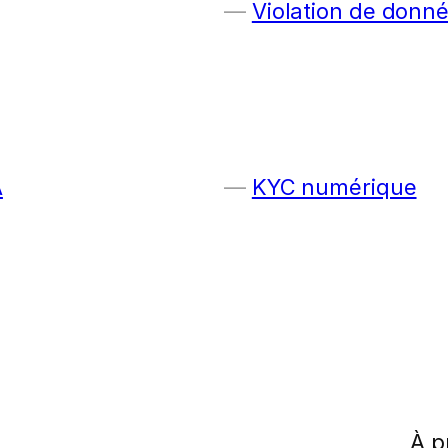
Violation de donn
A
KYC numérique
À p