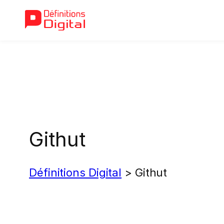
Aller
au
contenu
Githut
Définitions Digital
>
Githut