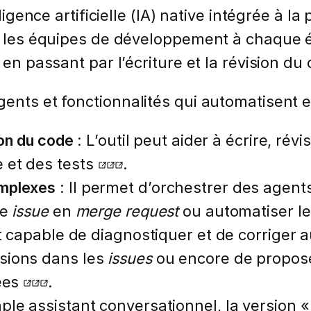
elligence artificielle (IA) native intégrée 
r les équipes de développement à chaque ét
 en passant par l’écriture et la révision du
ents et fonctionnalités qui automatisent et 
ion du code
: L’outil peut aider à écrire, révi
 et des tests
.
omplexes
: Il permet d’orchestrer des agent
ne
issue
en
merge request
ou automatiser l
st capable de diagnostiquer et de corriger
sions dans les
issues
ou encore de propose
tées
.
ple assistant conversationnel, la version 