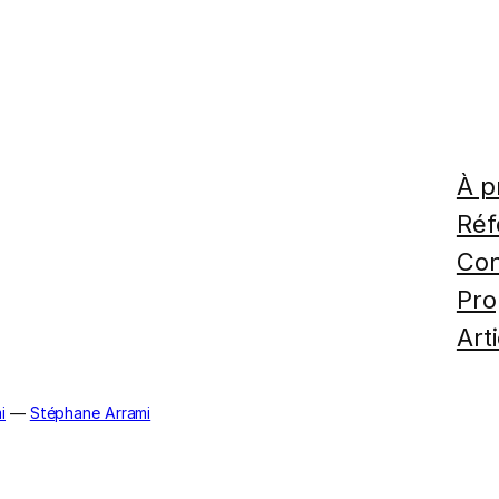
À p
Réf
Con
Pro
Art
i
—
Stéphane Arrami