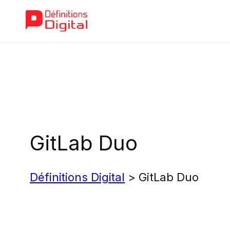
Aller
au
contenu
GitLab Duo
Définitions Digital
>
GitLab Duo