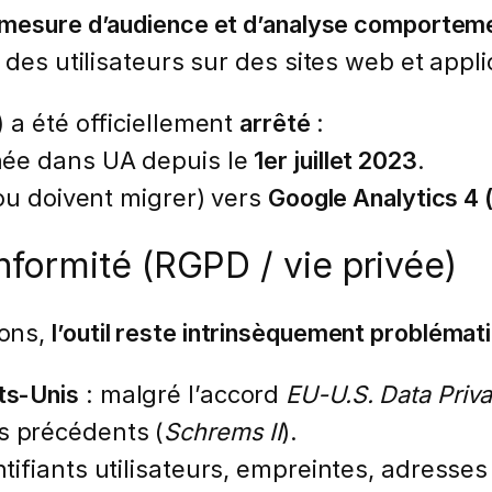
mesure d’audience et d’analyse comportem
 des utilisateurs sur des sites web et appli
)
a été officiellement
arrêté
:
née dans UA depuis le
1er juillet 2023
.
(ou doivent migrer) vers
Google Analytics 4 
formité (RGPD / vie privée)
ions,
l’outil reste intrinsèquement problémat
ts-Unis
: malgré l’accord
EU-U.S. Data Pri
s précédents (
Schrems II
).
ntifiants utilisateurs, empreintes, adresses