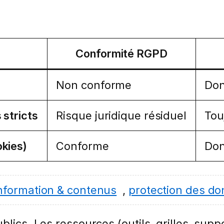
Conformité RGPD
Non conforme
Don
stricts
Risque juridique résiduel
Tou
kies)
Conforme
Don
nformation & contenus
,
protection des d
lics. Les ressources (outils, grilles, suppo