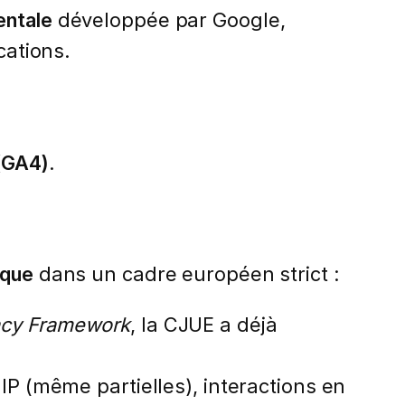
entale
développée par Google,
cations.
(GA4)
.
ique
dans un cadre européen strict :
vacy Framework
, la CJUE a déjà
 IP (même partielles), interactions en