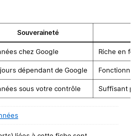
Souveraineté
P
nées chez Google
Riche en fo
jours dépendant de Google
Fonctionnal
nées sous votre contrôle
Suffisant p
onnées
rts) liées à cette fiche sont