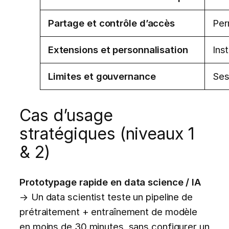
Partage et contrôle d’accès
Per
Extensions et personnalisation
Ins
Limites et gouvernance
Ses
Cas d’usage
stratégiques (niveaux 1
& 2)
Prototypage rapide en data science / IA
→ Un data scientist teste un pipeline de
prétraitement + entraînement de modèle
en moins de 30 minutes, sans configurer un