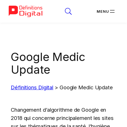
Aller
au
contenu
Google Medic
Update
Définitions Digital
>
Google Medic Update
Changement d’algorithme de Google en
2018 qui concerne principalement les sites
sur les thématiques de la santé, l’hygiène