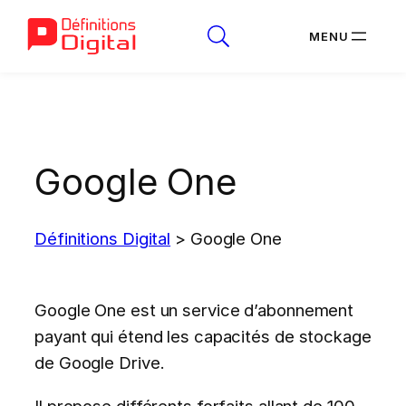
Aller
au
contenu
Google One
Définitions Digital
>
Google One
Google One est un service d’abonnement
payant qui étend les capacités de stockage
de Google Drive.
Il propose différents forfaits allant de 100