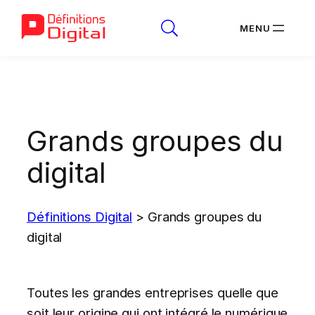
Aller
au
contenu
Grands groupes du
digital
Définitions Digital
>
Grands groupes du
digital
Toutes les grandes entreprises quelle que
soit leur origine qui ont intégré le numérique