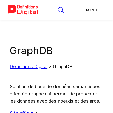
Aller
au
contenu
GraphDB
Définitions Digital
>
GraphDB
Solution de base de données sémantiques
orientée graphe qui permet de présenter
les données avec des noeuds et des arcs.
Site officiel