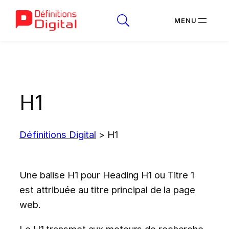
Aller
au
contenu
H1
Définitions Digital
>
H1
Une balise H1 pour Heading H1 ou Titre 1
est attribuée au titre principal de la page
web.
Le H1 transmet aux moteurs de recherche