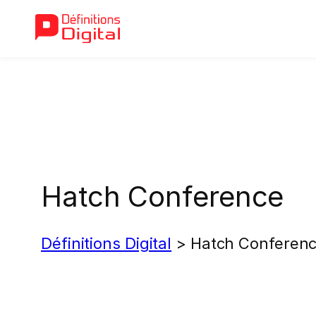
Aller
au
contenu
Hatch Conference
Définitions Digital
>
Hatch Conferen