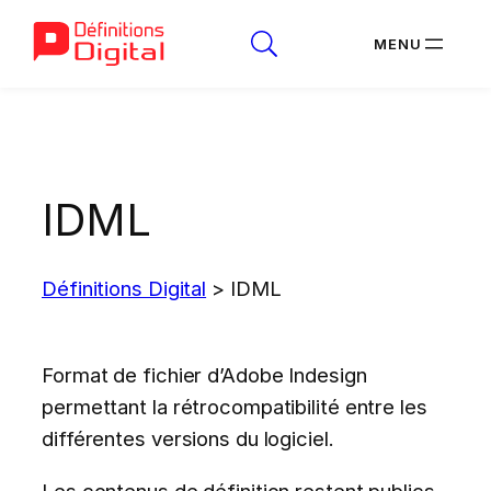
Aller
au
contenu
IDML
Définitions Digital
>
IDML
Format de fichier d’Adobe Indesign
permettant la rétrocompatibilité entre les
différentes versions du logiciel.
Les contenus de définition restent publics.