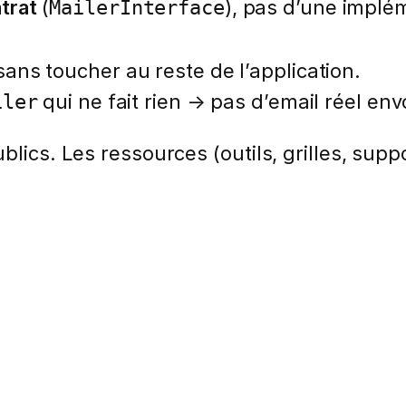
trat
(
), pas d’une implé
MailerInterface
ans toucher au reste de l’application.
qui ne fait rien → pas d’email réel env
iler
lics. Les ressources (outils, grilles, suppo