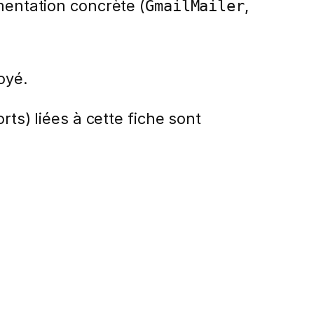
mentation concrète (
,
GmailMailer
oyé.
rts) liées à cette fiche sont