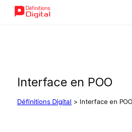
Aller
au
contenu
Interface en POO
Définitions Digital
>
Interface en PO