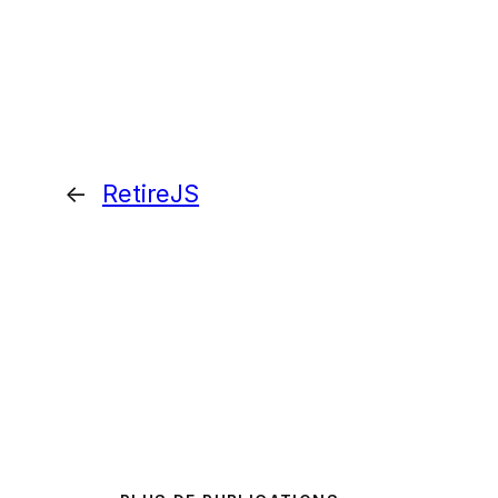
←
RetireJS