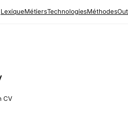
Lexique
Métiers
Technologies
Méthodes
Out
V
n CV