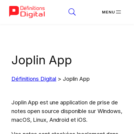
Aller
au
contenu
Joplin App
Définitions Digital
>
Joplin App
Joplin App est une application de prise de
notes open source disponible sur Windows,
macOS, Linux, Android et iOS.
Vos notes sont stockées localement dans