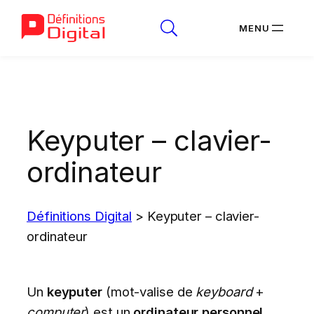
Aller
au
contenu
Keyputer – clavier-
ordinateur
Définitions Digital
>
Keyputer – clavier-
ordinateur
Un
keyputer
(mot-valise de
keyboard
+
computer
) est un
ordinateur personnel