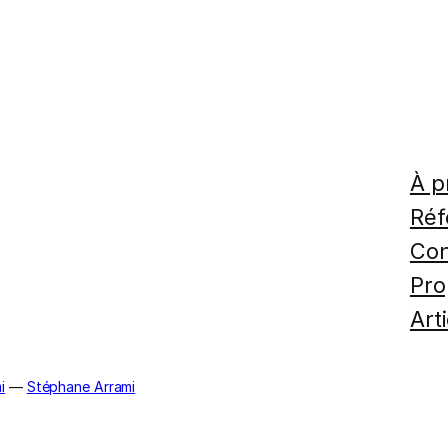
À p
Réf
Con
Pro
Art
i
—
Stéphane Arrami