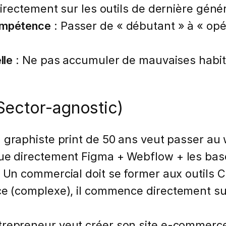
directement sur les outils de dernière géné
ompétence
: Passer de « débutant » à « opé
lle
: Ne pas accumuler de mauvaises habitud
Sector-agnostic)
graphiste print de 50 ans veut passer au
aque directement Figma + Webflow + les b
Un commercial doit se former aux outils C
ce (complexe), il commence directement sur
repreneur veut créer son site e-commerce. 