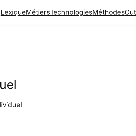
Lexique
Métiers
Technologies
Méthodes
Out
uel
ividuel