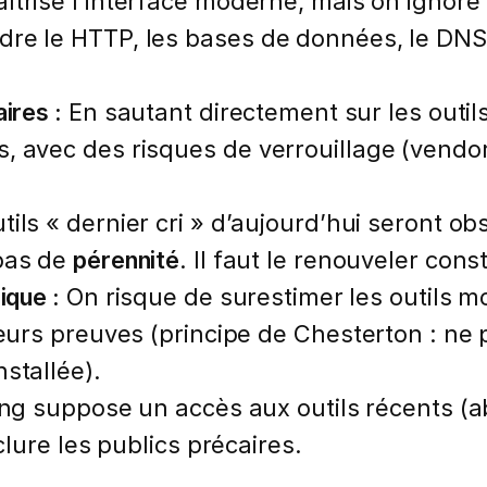
trise l’interface moderne, mais on ignore
dre le HTTP, les bases de données, le DNS
ires :
En sautant directement sur les outil
, avec des risques de verrouillage (vendor 
tils « dernier cri » d’aujourd’hui seront o
 pas de
pérennité
. Il faut le renouveler co
ique :
On risque de surestimer les outils m
 leurs preuves (principe de Chesterton : n
stallée).
ng suppose un accès aux outils récents 
clure les publics précaires.