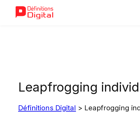
Aller
au
contenu
Leapfrogging individ
Définitions Digital
>
Leapfrogging ind