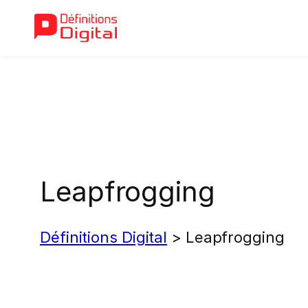
Aller
au
contenu
Leapfrogging
Définitions Digital
>
Leapfrogging