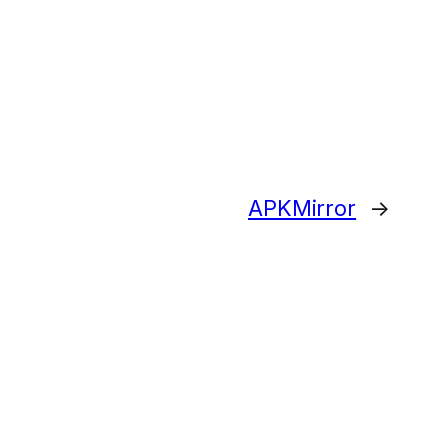
APKMirror
→