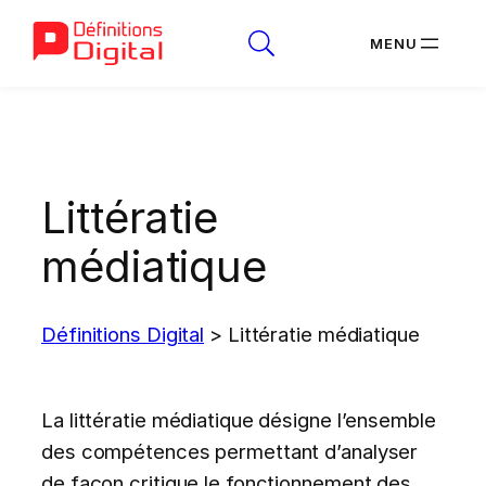
Aller
au
contenu
Littératie
médiatique
Définitions Digital
>
Littératie médiatique
La littératie médiatique désigne l’ensemble
des compétences permettant d’analyser
de façon critique le fonctionnement des