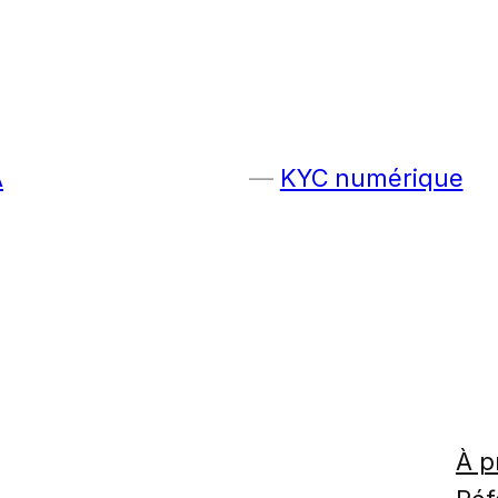
A
KYC numérique
À p