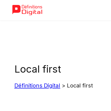
Aller
au
contenu
Local first
Définitions Digital
>
Local first