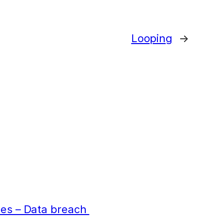
Looping
→
ées – Data breach