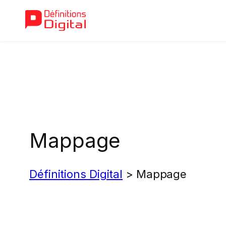
Aller
au
contenu
Mappage
Définitions Digital
>
Mappage