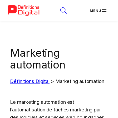
Aller
au
contenu
Marketing
automation
Définitions Digital
>
Marketing automation
Le marketing automation est
l’automatisation de tâches marketing par
des logiciels et services web pour gagner