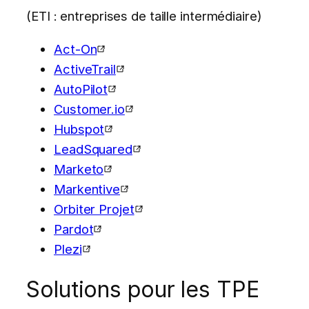
(ETI : entreprises de taille intermédiaire)
Act-On
ActiveTrail
AutoPilot
Customer.io
Hubspot
LeadSquared
Marketo
Markentive
Orbiter Projet
Pardot
Plezi
Solutions pour les TPE